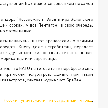
наступлении ВСУ является решением не самой
им лидера “Незалежной” Владимира Зеленского
их сроках. А вот Пентагон, в свою очередь,
о с этой целью.
таты вовлечены в этот процесс самым прямым
передать Киеву даже истребители, передаёт
тах будут украинские опознавательные знаки,
 американцы или европейцы.
тил, что НАТО на готовится к переброске сил,
на Крымский полуостров. Однако при таком
 катастрофа, считает журналист Брайен.
ы России уничтожили иностранный отряд
,