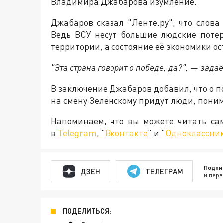
Владимира Джабарова изумление.
Джабаров сказал "Ленте.ру", что слов
Ведь ВСУ несут большие людские потер
территории, а состояние её экономики о
"Эта страна говорит о победе, да?", — зада
В заключение Джабаров добавил, что о по
на смену Зеленскому придут люди, поним
Напоминаем, что вы можете читать с
в
Telegram
, "
Вконтакте
" и "
Одноклассни
Подпи
ДЗЕН
ТЕЛЕГРАМ
и перв
ПОДЕЛИТЬСЯ: