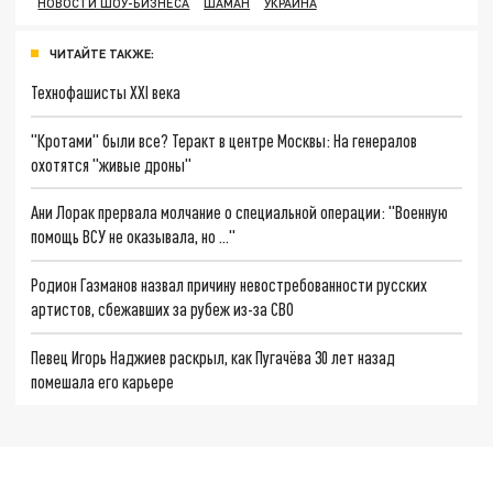
НОВОСТИ ШОУ-БИЗНЕСА
ШАМАН
УКРАИНА
ЧИТАЙТЕ ТАКЖЕ:
Технофашисты XXI века
"Кротами" были все? Теракт в центре Москвы: На генералов
охотятся "живые дроны"
Ани Лорак прервала молчание о специальной операции: "Военную
помощь ВСУ не оказывала, но …"
Родион Газманов назвал причину невостребованности русских
артистов, сбежавших за рубеж из-за СВО
Певец Игорь Наджиев раскрыл, как Пугачёва 30 лет назад
помешала его карьере