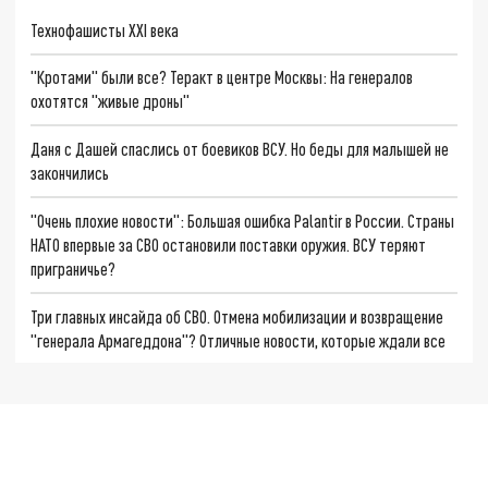
Технофашисты XXI века
"Кротами" были все? Теракт в центре Москвы: На генералов
охотятся "живые дроны"
Даня с Дашей спаслись от боевиков ВСУ. Но беды для малышей не
закончились
"Очень плохие новости": Большая ошибка Palantir в России. Страны
НАТО впервые за СВО остановили поставки оружия. ВСУ теряют
приграничье?
Три главных инсайда об СВО. Отмена мобилизации и возвращение
"генерала Армагеддона"? Отличные новости, которые ждали все