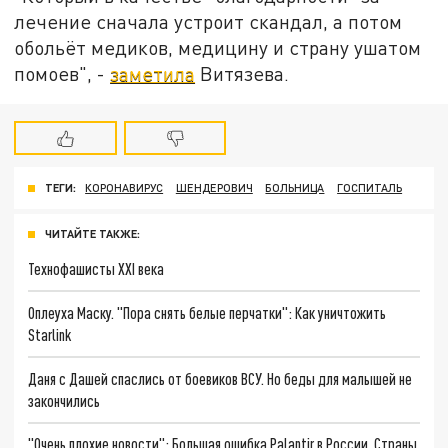
лечение сначала устроит скандал, а потом
обольёт медиков, медицину и страну ушатом
помоев", -
заметила
Витязева.
ТЕГИ:
КОРОНАВИРУС
ШЕНДЕРОВИЧ
БОЛЬНИЦА
ГОСПИТАЛЬ
ЧИТАЙТЕ ТАКЖЕ:
Технофашисты XXI века
Оплеуха Маску. "Пора снять белые перчатки": Как уничтожить
Starlink
Даня с Дашей спаслись от боевиков ВСУ. Но беды для малышей не
закончились
"Очень плохие новости": Большая ошибка Palantir в России. Страны