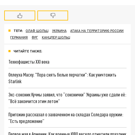
ТЕГИ:
ОЛАФ ШОЛЬЦ
УКРАИНА
АТАКА НА ТЕРРИТОРИЮ РОССИИ
ГЕРМАНИЯ
ФРГ
КАНЦЛЕР ШОЛЬЦ
ЧИТАЙТЕ ТАКЖЕ:
Технофашисты XXI века
Оплеуха Маску. "Пора снять белые перчатки": Как уничтожить
Starlink
Экс-союзник Кучмы заявил, что “союзнички” Украины уже сдали её:
“Всё закончится этим летом”
Пригожин рассказал о захваченном на складах Соледара оружии:
“Есть предложение”
Первое мая в Армении: Как военные ЮВО весело отметили праздник