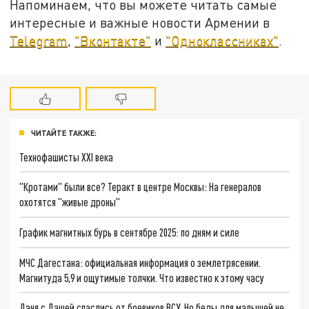
Напоминаем, что вы можете читать самые
интересные и важные новости Армении в
Telegram
,
"Вконтакте"
и
"Одноклассниках"
.
ЧИТАЙТЕ ТАКЖЕ:
Технофашисты XXI века
"Кротами" были все? Теракт в центре Москвы: На генералов
охотятся "живые дроны"
График магнитных бурь в сентябре 2025: по дням и силе
МЧС Дагестана: официальная информация о землетрясении.
Магнитуда 5,9 и ощутимые толчки. Что известно к этому часу
Даня с Дашей спаслись от боевиков ВСУ. Но беды для малышей не