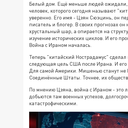
Белый дом. Ещё меньше людей ожидали, 
человек, которого сегодня называют "ки
уверенно. Его имя - Цзян Сюэцинь, он пе
писатель и блогер. В своих прогнозах он 
хрустальный шар, а опирается на структ
изучение исторических циклов. И его пр
Война с Ираном началась.
Теперь "китайский Нострадамус" сделал 
следующая цель США после Ирана. И его 
Для самой Америки. Мишенью станут не И
Соединённые Штаты. Точнее, их обществ
По мнению Цзяна, война с Ираном - это
добьются там военных успехов, долгосро
катастрофическими.