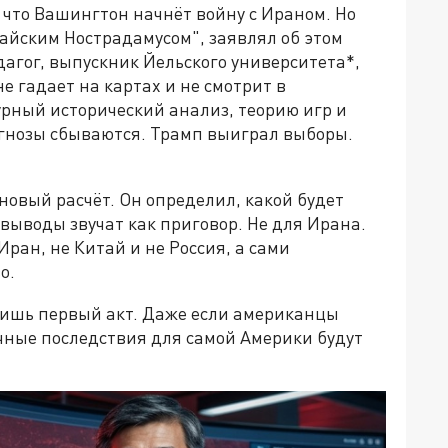
что Вашингтон начнёт войну с Ираном. Но
тайским Нострадамусом", заявлял об этом
дагог, выпускник Йельского университета*,
не гадает на картах и не смотрит в
урный исторический анализ, теорию игр и
огнозы сбываются. Трамп выиграл выборы.
новый расчёт. Он определил, какой будет
выводы звучат как приговор. Не для Ирана.
ран, не Китай и не Россия, а сами
о.
 лишь первый акт. Даже если американцы
чные последствия для самой Америки будут