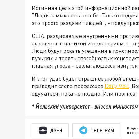
Истинная цель этой информационной кам
"Люди замыкаются в себе. Только подумай
это просто раздавит людей", - предупре
США, раздираемые внутренними противо
охваченные паникой и недоверием, стану
Люди будут искать утешения в конспиро
пузырях и терять способность к конструкт
главная угроза - разлагающееся изнутри 
И этот удар будет страшнее любой внешн
приводит слова профессора
Daily Mail
. В
одуматься, пока не поздно. Или прогноз 
* Йельский университет - внесён Минюстом
Подпи
ДЗЕН
ТЕЛЕГРАМ
и перв