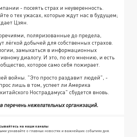
пании - посеять страх и неуверенность.
те о тех ужасах, которые ждут нас в будущем;
ждает Цзян.
речиями, поляризованные до предела,
т лёгкой добычей для собственных страхов.
логии, замыкаться в информационных
ивному диалогу. И это, по его мнению, и есть
общество, которое само себя пожирает.
ей войны. "Это просто раздавит людей", -
опрос лишь в том, успеет ли Америка
"китайского Нострадамуса" сбудется вновь.
 в перечень нежелательных организаций.
сывайтесь на наши каналы
ыми узнавайте о главных новостях и важнейших событиях дня.