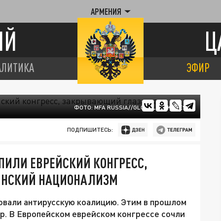
АРМЕНИЯ
ИЙ
Ц
АЛИТИКА
ЭФИР
ФОТО: MFA RUSSIA//GLOBALLOOKPRESS
ПОДПИШИТЕСЬ:
ЕПИЛИ ЕВРЕЙСКИЙ КОНГРЕСС,
ИНСКИЙ НАЦИОНАЛИЗМ
овали антирусскую коалицию. Этим в прошлом
р. В Европейском еврейском конгрессе сочли