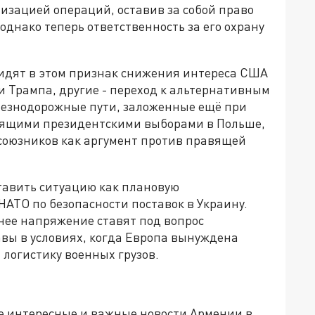
изацией операций, оставив за собой право
однако теперь ответственность за его охрану
видят в этом признак снижения интереса США
 Трампа, другие - переход к альтернативным
лезнодорожные пути, заложенные ещё при
тоящими президентскими выборами в Польше,
 союзников как аргумент против правящей
тавить ситуацию как плановую
АТО по безопасности поставок в Украину.
нее напряжение ставят под вопрос
вы в условиях, когда Европа вынуждена
 логистику военных грузов.
е интересные и важные новости Армении в