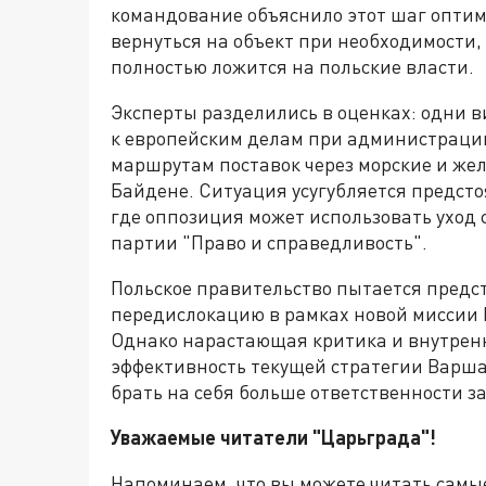
командование объяснило этот шаг оптим
вернуться на объект при необходимости, 
полностью ложится на польские власти.
Эксперты разделились в оценках: одни 
к европейским делам при администрации
маршрутам поставок через морские и же
Байдене. Ситуация усугубляется предс
где оппозиция может использовать уход
партии "Право и справедливость".
Польское правительство пытается предс
передислокацию в рамках новой миссии Н
Однако нарастающая критика и внутрен
эффективность текущей стратегии Варша
брать на себя больше ответственности за
Уважаемые читатели "Царьграда"!
Напоминаем, что вы можете читать самы