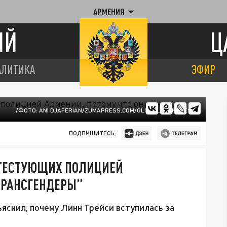
АРМЕНИЯ
ИЙ
Ц
АЛИТИКА
ЭФИР
/ФОТО: ANI DJAFERIAN/ZUMAPRESS.COM/GLOBALLOOKPRESS
ПОДПИШИТЕСЬ:
ОТЕСТУЮЩИХ ПОЛИЦИЕЙ
 ТРАНСГЕНДЕРЫ”
снил, почему Линн Трейси вступилась за