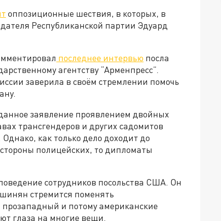
ят
оппозиционные шествия, в которых, в
едателя Республиканской партии Эдуард
комментировал
последнее интервью
посла
дарственному агентству “Арменпресс”.
иссии заверила в своём стремлении помочь
ану.
 данное заявление проявлением двойных
авах трансгендеров и других садомитов
 Однако, как только дело доходит до
 стороны полицейских, то дипломаты
поведение сотрудников посольства США. Он
ашинян стремится поменять
 прозападный и потому американские
т глаза на многие вещи.