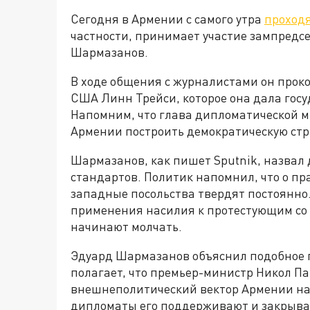
Сегодня в Армении с самого утра
проход
частности, принимает участие зампредс
Шармазанов.
В ходе общения с журналистами он про
США Линн Трейси, которое она дала госу
Напомним, что глава дипломатической м
Армении построить демократическую стр
Шармазанов, как пишет Sputnik, назвал
стандартов. Политик напомнил, что о пр
западные посольства твердят постоянно.
применения насилия к протестующим со
начинают молчать.
Эдуард Шармазанов объяснил подобное 
полагает, что премьер-министр Никол П
внешнеполитический вектор Армении на
дипломаты его поддерживают и закрываю