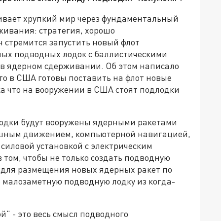
вает хрупкий мир через фундаментальный
живания: стратегия, хорошо
н стремится запустить новый флот
ных подводных лодок с баллистическими
у в ядерном сдерживании. Об этом написало
что в США готовы поставить на флот новые
а что на вооружении в США стоят подлодки
 лодки будут вооружены ядерными ракетами
здушным движением, компьютерной навигацией,
силовой установкой с электрическим
 том, чтобы не только создать подводную
я для размещения новых ядерных ракет по
ю малозаметную подводную лодку из когда-
й" - это весь смысл подводного