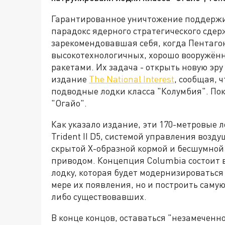
Гарантированное уничтожение поддержи
парадокс ядерного стратегического сдер
зарекомендовавшая себя, когда Пентаго
высокотехнологичных, хорошо вооружён
ракетами. Их задача - открыть новую эр
издание
The National Interest
, сообщая, 
подводные лодки класса "Колумбия". Пок
"Огайо".
Как указало издание, эти 170-метровые
Trident II D5, системой управления во
скрытой X-образной кормой и бесшумной 
приводом. Концепция Columbia состоит в
лодку, которая будет модернизироватьс
мере их появления, но и построить саму
либо существовавших.
В конце концов, оставаться "незамеченно