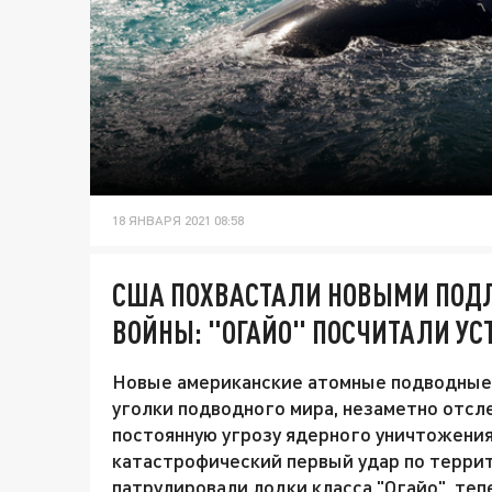
18 ЯНВАРЯ 2021 08:58
США ПОХВАСТАЛИ НОВЫМИ ПОД
ВОЙНЫ: "ОГАЙО" ПОСЧИТАЛИ У
Новые американские атомные подводные 
уголки подводного мира, незаметно отс
постоянную угрозу ядерного уничтожения
катастрофический первый удар по терри
патрулировали лодки класса "Огайо", теп