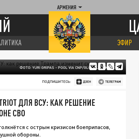
АРМЕНИЯ
ИЙ
Ц
АЛИТИКА
ЭФИР
ФОТО: YURI GRIPAS - POOL VIA CNP/GLOBALLOOKPRESS
ПОДПИШИТЕСЬ:
RIOT ДЛЯ ВСУ: КАК РЕШЕНИЕ
ОНЕ СВО
олкнётся с острым кризисом боеприпасов,
душной обороны.