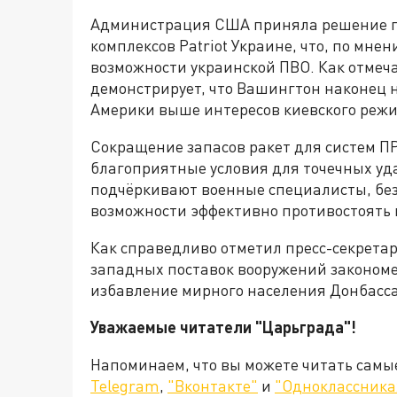
Администрация США приняла решение п
комплексов Patriot Украине, что, по мне
возможности украинской ПВО. Как отмеч
демонстрирует, что Вашингтон наконец 
Америки выше интересов киевского реж
Сокращение запасов ракет для систем П
благоприятные условия для точечных уд
подчёркивают военные специалисты, бе
возможности эффективно противостоять
Как справедливо отметил пресс-секрета
западных поставок вооружений законом
избавление мирного населения Донбасса
Уважаемые читатели "Царьграда"!
Напоминаем, что вы можете читать самы
Telegram
,
"Вконтакте"
и
"Одноклассника