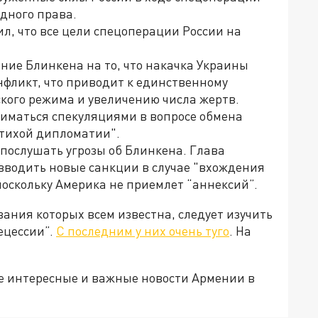
дного права.
л, что все цели спецоперации России на
ние Блинкена на то, что накачка Украины
фликт, что приводит к единственному
ского режима и увеличению числа жертв.
иматься спекуляциями в вопросе обмена
"тихой дипломатии".
послушать угрозы об Блинкена. Глава
вводить новые санкции в случае "вхождения
поскольку Америка не приемлет “аннексий”.
ания которых всем известна, следует изучить
ецессии”.
С последним у них очень туго
.
На
е интересные и важные новости Армении в