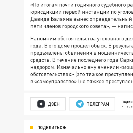
«По итогам почти годичного судебного р
юрисдикции первой инстанции по уголо
Давида Балаяна вынес оправдательный 
пяти членов городского совета», — напи
Напомним обстоятельства уголовного дел
года. В его доме прошёл обыск. В резуль
предъявлены обвинения в мошенничеств
средств. В течение последнего года Са
надзором. Изначально ему вменяли «мо
обстоятельствах» (это тяжкое преступл
в «самоуправство» (не тяжкое преступлен
Подпи
ДЗЕН
ТЕЛЕГРАМ
и перв
ПОДЕЛИТЬСЯ: