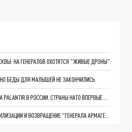
ОСКВЫ: НА ГЕНЕРАЛОВ ОХОТЯТСЯ "ЖИВЫЕ ДРОНЫ"
. НО БЕДЫ ДЛЯ МАЛЫШЕЙ НЕ ЗАКОНЧИЛИСЬ
"ОЧЕНЬ ПЛОХИЕ НОВОСТИ": БОЛЬШАЯ ОШИБКА PALANTIR В РОССИИ. СТРАНЫ НАТО ВПЕРВЫЕ ЗА СВО ОСТАНОВИЛИ ПОСТАВКИ ОРУЖИЯ. ВСУ ТЕРЯЮТ ПРИГРАНИЧЬЕ?
ТРИ ГЛАВНЫХ ИНСАЙДА ОБ СВО. ОТМЕНА МОБИЛИЗАЦИИ И ВОЗВРАЩЕНИЕ "ГЕНЕРАЛА АРМАГЕДДОНА"? ОТЛИЧНЫЕ НОВОСТИ, КОТОРЫЕ ЖДАЛИ ВСЕ