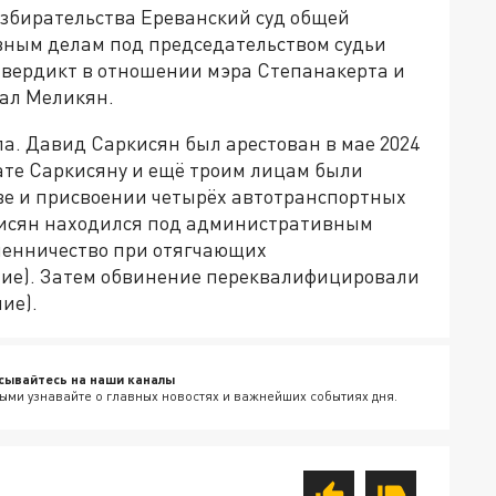
азбирательства Ереванский суд общей
вным делам под председательством судьи
вердикт в отношении мэра Степанакерта и
сал Меликян.
а. Давид Саркисян был арестован в мае 2024
тате Саркисяну и ещё троим лицам были
е и присвоении четырёх автотранспортных
ркисян находился под административным
шенничество при отягчающих
ение). Затем обвинение переквалифицировали
ие).
сывайтесь на наши каналы
ыми узнавайте о главных новостях и важнейших событиях дня.