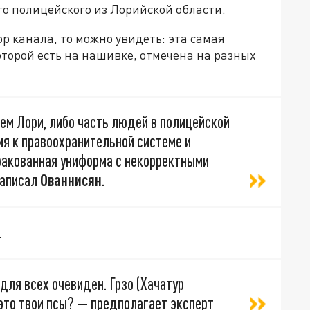
о полицейского из Лорийской области.
ор канала, то можно увидеть: эта самая
оторой есть на нашивке, отмечена на разных
ием Лори, либо часть людей в полицейской
я к правоохранительной системе и
ракованная униформа с некорректными
написал
Ованнисян
.
.
для всех очевиден. Грзо (Хачатур
это твои псы? — предполагает эксперт