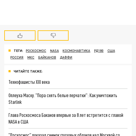
ТЕГИ:
РОСКОСМОС
NASA
КОСМОНАВТИКА
РД180
США
РОССИЯ
МКС
БАЙКАНОВ
ДАФФИ
ЧИТАЙТЕ ТАКЖЕ:
Технофашисты XXI века
Оплеуха Маску. "Пора снять белые перчатки": Как уничтожить
Starlink
Глава Роскосмоса Баканов впервые за 8 лет встретится с главой
NASA в США
"Роскосмос" показал снимок грозовых облаков над Москвой со