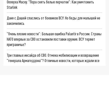
Оплеуха Маску. "Пора снять белые перчатки": Как уничтожить
Starlink
Даня с Дашей спаслись от боевиков ВСУ. Но беды для малышей не
закончились
"Очень плохие новости": Большая ошибка Palantir в России. Страны
НАТО впервые за СВО остановили поставки оружия. ВСУ теряют
приграничье?
Три главных инсайда об СВО. Отмена мобилизации и возвращение
"генерала Армагеддона"? Отличные новости, которые ждали все