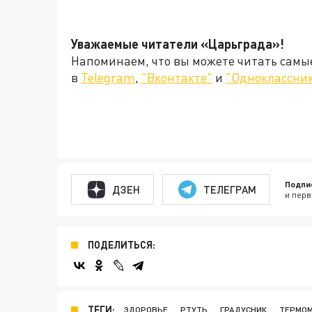
Уважаемые читатели «Царьграда»!
Напоминаем, что вы можете читать самы
в
Telegram
,
"Вконтакте"
и
"Одноклассни
Подпи
ДЗЕН
ТЕЛЕГРАМ
и перв
ПОДЕЛИТЬСЯ:
ТЕГИ:
ЗДОРОВЬЕ
РТУТЬ
ГРАДУСНИК
ТЕРМО