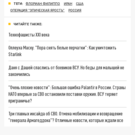
ТЕГИ:
ФЛОРИАН ФИЛИППО
ИРАН
США
ОПЕРАЦИЯ "ЭПИЧЕСКАЯ ЯРОСТЬ"
РОССИЯ
ЧИТАЙТЕ ТАКЖЕ:
Технофашисты XXI века
Оплеуха Маску. "Пора снять белые перчатки": Как уничтожить
Starlink
Даня с Дашей спаслись от боевиков ВСУ. Но беды для малышей не
закончились
"Очень плохие новости": Большая ошибка Palantir в России. Страны
НАТО впервые за СВО остановили поставки оружия. ВСУ теряют
приграничье?
Три главных инсайда об СВО. Отмена мобилизации и возвращение
"генерала Армагеддона"? Отличные новости, которые ждали все