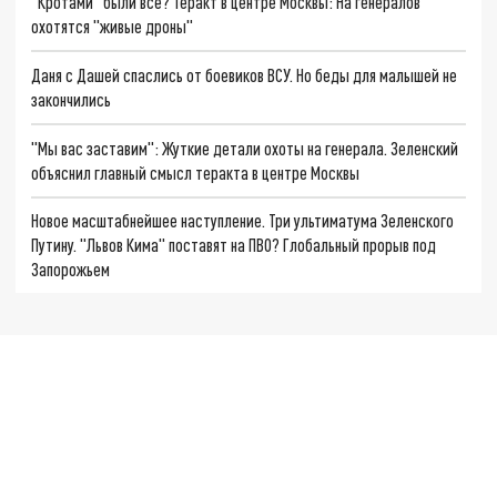
"Кротами" были все? Теракт в центре Москвы: На генералов
охотятся "живые дроны"
Даня с Дашей спаслись от боевиков ВСУ. Но беды для малышей не
закончились
"Мы вас заставим": Жуткие детали охоты на генерала. Зеленский
объяснил главный смысл теракта в центре Москвы
Новое масштабнейшее наступление. Три ультиматума Зеленского
Путину. "Львов Кима" поставят на ПВО? Глобальный прорыв под
Запорожьем