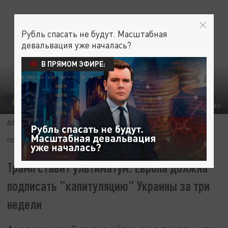
Рубль спасать не будут. Масштабная
девальвация уже началась?
В ПРЯМОМ ЭФИРЕ:
ПОЛИТИКА
ФОТО: SHUTTERSTOCK
АНДРЕЙ ШАПОВАЛОВ
21 ФЕВРАЛЯ 20:18
ПОДПИШИТЕСЬ:
Трамп ставит ультиматум: Европа должна
подписать "капитуляцию" Украины за три
недели