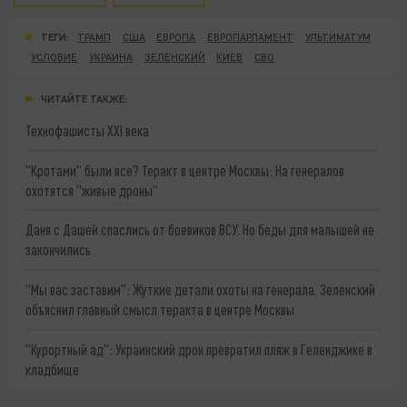
ТЕГИ:
ТРАМП
США
ЕВРОПА
ЕВРОПАРЛАМЕНТ
УЛЬТИМАТУМ
УСЛОВИЕ
УКРАИНА
ЗЕЛЕНСКИЙ
КИЕВ
СВО
ЧИТАЙТЕ ТАКЖЕ:
Технофашисты XXI века
"Кротами" были все? Теракт в центре Москвы: На генералов
охотятся "живые дроны"
Даня с Дашей спаслись от боевиков ВСУ. Но беды для малышей не
закончились
"Мы вас заставим": Жуткие детали охоты на генерала. Зеленский
объяснил главный смысл теракта в центре Москвы
"Курортный ад": Украинский дрон превратил пляж в Геленджике в
кладбище