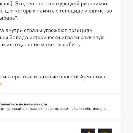
ковь). Это, вместе с протурецкой риторикой,
 для которых память о геноциде и единство
ыбарь".
га внутри страны угрожают позициям
ины Запада исторически играли ключевую
 и их отдаление может ослабить
е интересные и важные новости Армении в
х"
сывайтесь на наши каналы
ыми узнавайте о главных новостях и важнейших событиях дня.