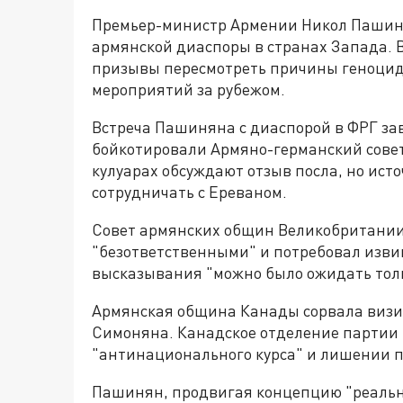
Премьер-министр Армении Никол Пашиня
армянской диаспоры в странах Запада. В
призывы пересмотреть причины геноцид
мероприятий за рубежом.
Встреча Пашиняна с диаспорой в ФРГ з
бойкотировали Армяно-германский совет
кулуарах обсуждают отзыв посла, но ис
сотрудничать с Ереваном.
Совет армянских общин Великобритании
"безответственными" и потребовал изви
высказывания "можно было ожидать толь
Армянская община Канады сорвала визи
Симоняна. Канадское отделение партии
"антинационального курса" и лишении п
Пашинян, продвигая концепцию "реальн