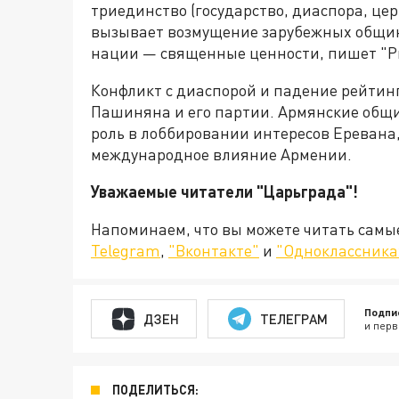
триединство (государство, диаспора, цер
вызывает возмущение зарубежных общин,
нации — священные ценности, пишет "Р
Конфликт с диаспорой и падение рейтин
Пашиняна и его партии. Армянские общ
роль в лоббировании интересов Еревана,
международное влияние Армении.
Уважаемые читатели "Царьграда"!
Напоминаем, что вы можете читать самы
Telegram
,
"Вконтакте"
и
"Одноклассника
Подпи
ДЗЕН
ТЕЛЕГРАМ
и перв
ПОДЕЛИТЬСЯ: