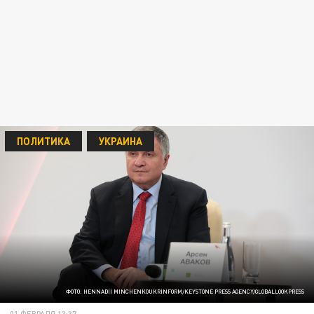
ПОЛИТИКА
УКРАИНА
ФОТО: HENNADII MINCHENKOUKRINFORM/KEYSTONE PRESS AGENCY/GLOBALLOOKPRESS
01 ФЕВРАЛЯ 13:37