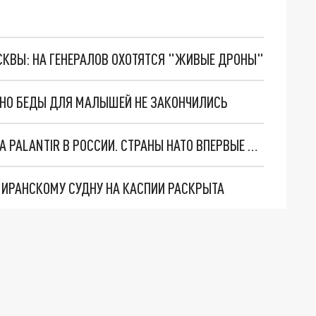
ОСКВЫ: НА ГЕНЕРАЛОВ ОХОТЯТСЯ "ЖИВЫЕ ДРОНЫ"
. НО БЕДЫ ДЛЯ МАЛЫШЕЙ НЕ ЗАКОНЧИЛИСЬ
"ОЧЕНЬ ПЛОХИЕ НОВОСТИ": БОЛЬШАЯ ОШИБКА PALANTIR В РОССИИ. СТРАНЫ НАТО ВПЕРВЫЕ ЗА СВО ОСТАНОВИЛИ ПОСТАВКИ ОРУЖИЯ. ВСУ ТЕРЯЮТ ПРИГРАНИЧЬЕ?
О ИРАНСКОМУ СУДНУ НА КАСПИИ РАСКРЫТА