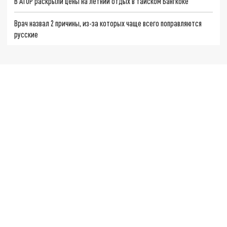
В АТОР раскрыли цены на летний отдых в тайском Бангкоке
Врач назвал 2 причины, из-за которых чаще всего поправляются
русские