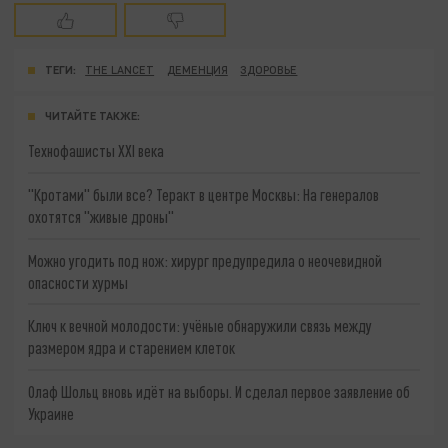
ТЕГИ:
THE LANCET
ДЕМЕНЦИЯ
ЗДОРОВЬЕ
ЧИТАЙТЕ ТАКЖЕ:
Технофашисты XXI века
"Кротами" были все? Теракт в центре Москвы: На генералов
охотятся "живые дроны"
Можно угодить под нож: хирург предупредила о неочевидной
опасности хурмы
Ключ к вечной молодости: учёные обнаружили связь между
размером ядра и старением клеток
Олаф Шольц вновь идёт на выборы. И сделал первое заявление об
Украине