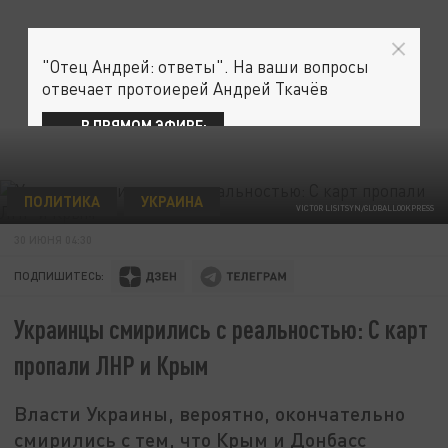
"Отец Андрей: ответы". На ваши вопросы
отвечает протоиерей Андрей Ткачёв
В ПРЯМОМ ЭФИРЕ:
ПОЛИТИКА
УКРАИНА
VICTOR LISITSYN/GLOBALLOOKPRESS
30 ИЮНЯ 04:30
ПОДПИШИТЕСЬ:
Украинцы смирились с реальностью: С карт
пропали ЛНР и Крым
Власти Украины, вероятно, окончательно
смирились с тем, что Крым и Донбасс