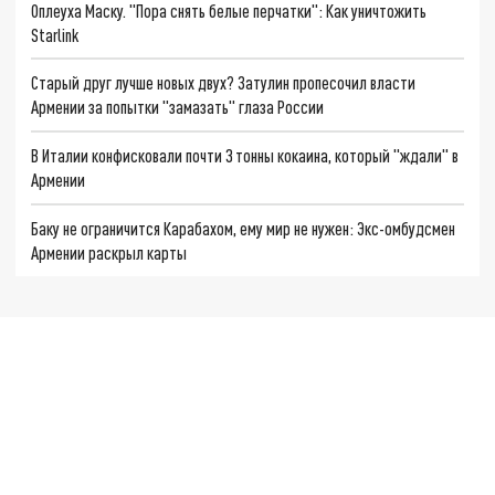
Оплеуха Маску. "Пора снять белые перчатки": Как уничтожить
Starlink
Старый друг лучше новых двух? Затулин пропесочил власти
Армении за попытки "замазать" глаза России
В Италии конфисковали почти 3 тонны кокаина, который "ждали" в
Армении
Баку не ограничится Карабахом, ему мир не нужен: Экс-омбудсмен
Армении раскрыл карты