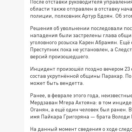
После отставки руководителя управлени
области также отправлен в отставку нач
полиции, полковник Артур Бдоян. Об эт
Решения об увольнении последовали посл
нападения были застрелены глава общин
уголовного розыска Карен Абрамян. Ещё 
Преступник пока не установлен, а След
версий произошедшего.
Инцидент произошёл поздно вечером 23 
состав укрупнённой общины Паракар. П
может быть вендетта.
Ранее, в феврале этого года, неизвестн
Мердзаван Мгера Ахтояна: в том инциден
Оганян, а ещё один человек был ранен. 
имя Пайкара Григоряна — брата Володи 
На данный момент сведения о ходе след