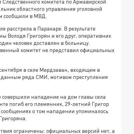
я Следственного комитета по Армавирской
альник областного управления уголовной
ом сообщили в МВД.
е расстрела в Паракаре. В результате
ы Володя Григорян и его друг, оперативник
один человек доставлен в больницу.
ственный комитет не представил официальных
сентября в селе Мердзаван, входящем в
о данным ряда СМИ, мотивом преступления
ые совершили нападение на дом главы села
те погиб его племянник, 29-летний Григор
В сообщениях о том нападении упоминалось
Григоряна.
ствия ограничены: официальных версий нет, а