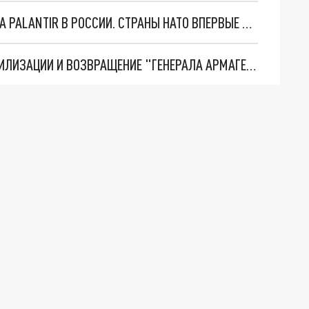
"ОЧЕНЬ ПЛОХИЕ НОВОСТИ": БОЛЬШАЯ ОШИБКА PALANTIR В РОССИИ. СТРАНЫ НАТО ВПЕРВЫЕ ЗА СВО ОСТАНОВИЛИ ПОСТАВКИ ОРУЖИЯ. ВСУ ТЕРЯЮТ ПРИГРАНИЧЬЕ?
ТРИ ГЛАВНЫХ ИНСАЙДА ОБ СВО. ОТМЕНА МОБИЛИЗАЦИИ И ВОЗВРАЩЕНИЕ "ГЕНЕРАЛА АРМАГЕДДОНА"? ОТЛИЧНЫЕ НОВОСТИ, КОТОРЫЕ ЖДАЛИ ВСЕ