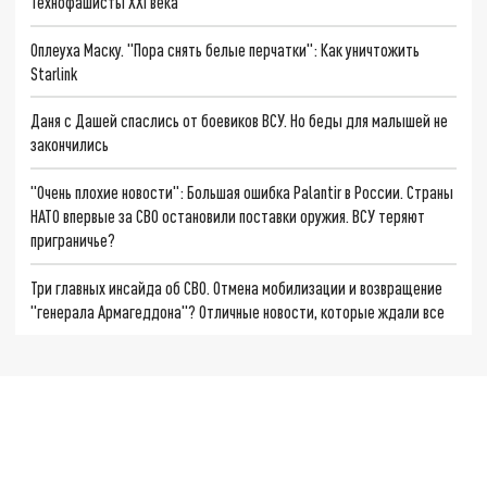
Технофашисты XXI века
Оплеуха Маску. "Пора снять белые перчатки": Как уничтожить
Starlink
Даня с Дашей спаслись от боевиков ВСУ. Но беды для малышей не
закончились
"Очень плохие новости": Большая ошибка Palantir в России. Страны
НАТО впервые за СВО остановили поставки оружия. ВСУ теряют
приграничье?
Три главных инсайда об СВО. Отмена мобилизации и возвращение
"генерала Армагеддона"? Отличные новости, которые ждали все