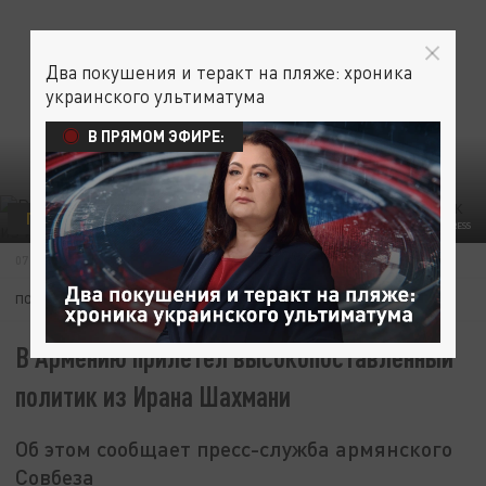
Два покушения и теракт на пляже: хроника
украинского ультиматума
В ПРЯМОМ ЭФИРЕ:
ПОЛИТИКА
/ФОТО: JERZY DABROWSKI/ZUMAPRESS.COM/GLOBALLOOKPRESS
07 ИЮЛЯ 12:23
ПОДПИШИТЕСЬ:
В Армению прилетел высокопоставленный
политик из Ирана Шахмани
Об этом сообщает пресс-служба армянского
Совбеза