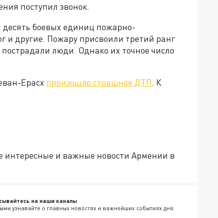
ния поступил звонок.
и десять боевых единиц пожарно-
г и другие. Пожару присвоили третий ранг
П пострадали люди. Однако их точное число
реван-Ерасх
произошло страшное ДТП
. К
е интересные и важные новости Армении в
сывайтесь на наши каналы
ыми узнавайте о главных новостях и важнейших событиях дня.