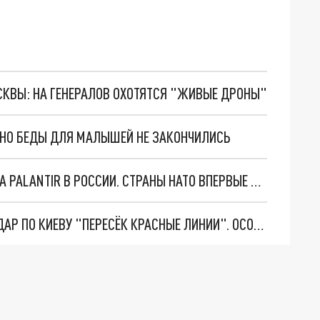
ОСКВЫ: НА ГЕНЕРАЛОВ ОХОТЯТСЯ "ЖИВЫЕ ДРОНЫ"
. НО БЕДЫ ДЛЯ МАЛЫШЕЙ НЕ ЗАКОНЧИЛИСЬ
"ОЧЕНЬ ПЛОХИЕ НОВОСТИ": БОЛЬШАЯ ОШИБКА PALANTIR В РОССИИ. СТРАНЫ НАТО ВПЕРВЫЕ ЗА СВО ОСТАНОВИЛИ ПОСТАВКИ ОРУЖИЯ. ВСУ ТЕРЯЮТ ПРИГРАНИЧЬЕ?
"ТЕРПЕНИЕ ПУТИНА ЛОПНУЛО". РЕКОРДНЫЙ УДАР ПО КИЕВУ "ПЕРЕСЁК КРАСНЫЕ ЛИНИИ". ОСОБЫЕ СПЕЦЫ КНДР НА ЛБС? ТАЙНЫЕ ПЕРЕГОВОРЫ ЕВРОПЫ И МОСКВЫ