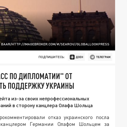
 BAAR/HTTP://IMAGEBROKER.COM/#/SEARCH//GLOBALLOOKPRESS
ПОДПИШИТЕСЬ:
АСС ПО ДИПЛОМАТИИ" ОТ
ИТЬ ПОДДЕРЖКУ УКРАИНЫ
хейта из-за своих непрофессиональных
аний в сторону канцлера Олафа Шольца
рокомментировали отказ украинского посла
 канцлером Германии Олафом Шольцем за