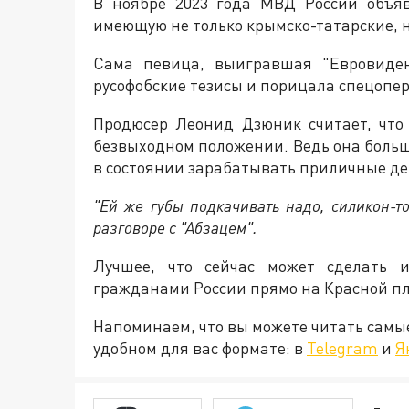
В ноябре 2023 года МВД России объя
имеющую не только крымско-татарские, н
Сама певица, выигравшая "Евровиден
русофобские тезисы и порицала спецопе
Продюсер Леонид Дзюник считает, чт
безвыходном положении. Ведь она больш
в состоянии зарабатывать приличные де
"Ей же губы подкачивать надо, силикон-т
разговоре с "Абзацем".
Лучшее, что сейчас может сделать 
гражданами России прямо на Красной п
Напоминаем, что вы можете читать самы
удобном для вас формате: в
Telegram
и
Я