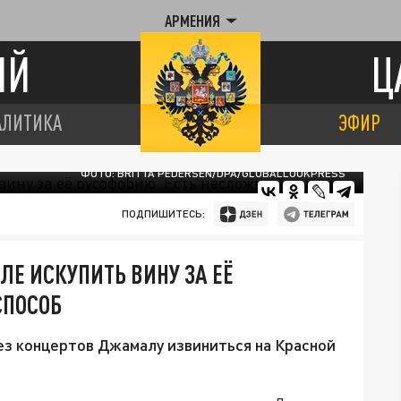
АРМЕНИЯ
ИЙ
Ц
АЛИТИКА
ЭФИР
ФОТО: BRITTA PEDERSEN/DPA/GLOBALLOOKPRESS
ПОДПИШИТЕСЬ:
Е ИСКУПИТЬ ВИНУ ЗА ЕЁ
СПОСОБ
з концертов Джамалу извиниться на Красной