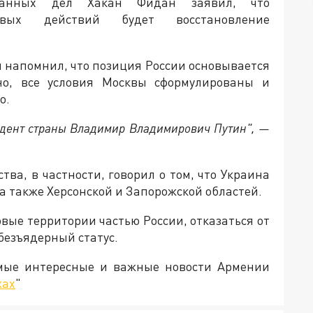
ранных дел Хакан Фидан заявил, что
евых действий будет восстановление
н напомнил, что позиция России основывается
но, все условия Москвы сформулированы и
о.
идент страны Владимир Владимирович Путин", —
ства, в частности, говорил о том, что Украина
 а также Херсонской и Запорожской областей.
овые территории частью России, отказаться от
 безъядерный статус.
амые интересные и важные новости Армении
ках
"