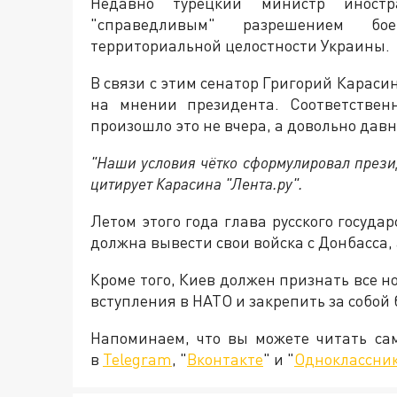
Недавно турецкий министр иност
"справедливым" разрешением бо
территориальной целостности Украины.
В связи с этим сенатор Григорий Караси
на мнении президента. Соответствен
произошло это не вчера, а довольно давн
"Наши условия чётко сформулировал през
цитирует Карасина "Лента.ру".
Летом этого года глава русского государ
должна вывести свои войска с Донбасса,
Кроме того, Киев должен признать все н
вступления в НАТО и закрепить за собой
Напоминаем, что вы можете читать с
в
Telegram
, "
Вконтакте
" и "
Одноклассни