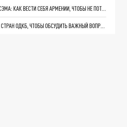
МЕЖДУ ТУРЕЦКОЙ ФЕСКОЙ И ШЛЯПОЙ ДЯДИ СЭМА: КАК ВЕСТИ СЕБЯ АРМЕНИИ, ЧТОБЫ НЕ ПОТЕРЯТЬСЯ НА КАРТЕ МИРА
В СТОЛИЦЕ АРМЕНИИ СОБРАЛИСЬ ГЛАВЫ МВД СТРАН ОДКБ, ЧТОБЫ ОБСУДИТЬ ВАЖНЫЙ ВОПРОС