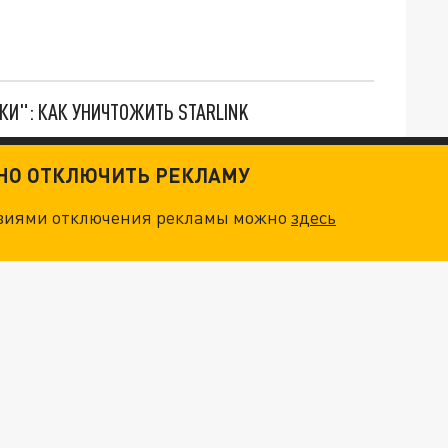
ТКИ": КАК УНИЧТОЖИТЬ STARLINK
ПРЕМЬЕР-МИНИСТР ГРУЗИИ ГАРИБАШВИЛИ ПРИБЫЛ В АРМЕНИЮ СО СТРОГО ОПРЕДЕЛЁННОЙ ЦЕЛЬЮ
ТНО ОТКЛЮЧИТЬ РЕКЛАМУ
овиями отключения рекламы можно
здесь
АВАНТЮРА, ГЛУПОСТЬ, ОШИБКА? ПАШИНЯН НАЗВАЛ ВОЕННОЕ ПРИСУТСТВИЕ РОССИИ УГРОЗОЙ ДЛЯ АРМЕНИИ
FORBES РАСКРЫВАЕТ ПРИЧИНУ, ПО КОТОРОЙ В 2023 ГОДУ ОБЯЗАТЕЛЬНО НУЖНО ПОСЕТИТЬ АРМЕНИЮ