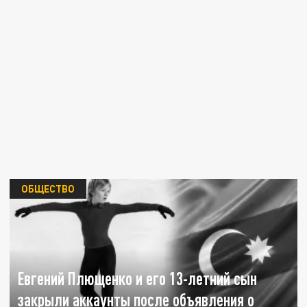
ОБЩЕСТВО
Евгений Плющенко и его 13-летний сын
закрыли аккаунты после объявления о