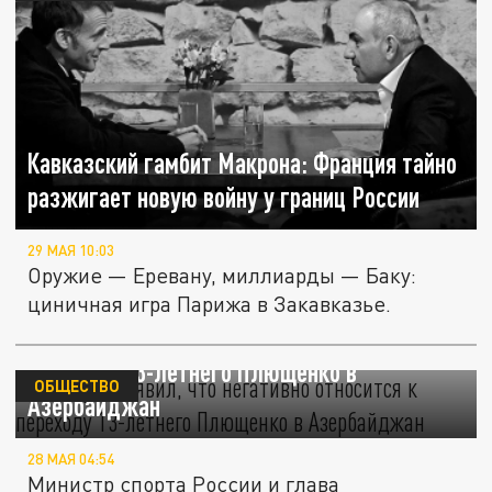
Кавказский гамбит Макрона: Франция тайно
разжигает новую войну у границ России
29 МАЯ 10:03
Оружие — Еревану, миллиарды — Баку:
циничная игра Парижа в Закавказье.
Дегтярев заявил, что негативно относится к
переходу 13-летнего Плющенко в
ОБЩЕСТВО
Азербайджан
28 МАЯ 04:54
Министр спорта России и глава