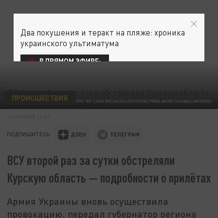
Два покушения и теракт на пляже: хроника
украинского ультиматума
В ПРЯМОМ ЭФИРЕ:
ПРОИСШЕСТВИЯ
ФОТО: SGT. LUKE MICHALSKI/KEYSTONE PRESS AGENCY/GLOBALLOOKPRESS
14 НОЯБРЯ 14:37
ПОДПИШИТЕСЬ:
ВСУ второй раз за сутки обстреляли
Курскую область — подробности о прилётах
Армия Украины вновь осуществила
провокацию, передал губернатор региона