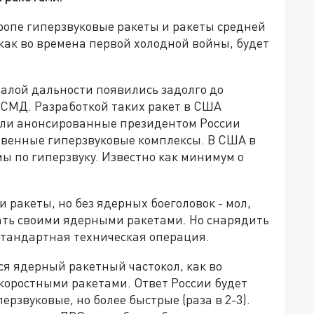
ропе гиперзвуковые ракеты и ракеты средней
 как во времена первой холодной войны, будет
алой дальности появились задолго до
РСМД. Разработкой таких ракет в США
вили анонсированные президентом России
твенные гиперзвуковые комплексы. В США в
ы по гиперзвуку. Известно как минимум о
 ракеты, но без ядерных боеголовок - мол,
чать своими ядерными ракетами. Но снарядить
стандартная техническая операция.
тся ядерный ракетный частокол, как во
скоростными ракетами. Ответ России будет
рзвуковые, но более быстрые (раза в 2-3).