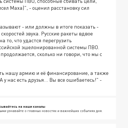
ть системы ПВО, способные сбивать цели,
исел Маха)", - оценил расстановку сил
зывают - или должны в итоге показать -
 скоростей звука. Русские ракеты вдвое
а то, что удастся перегрузить
ссийской эшелонированной системы ПВО.
продолжается, сколько ни говори, что мы с
ить нашу армию и её финансирование, а также
А у нас есть друзья... Вы все ошибаетесь!" -
сывайтесь на наши каналы
ыми узнавайте о главных новостях и важнейших событиях дня.