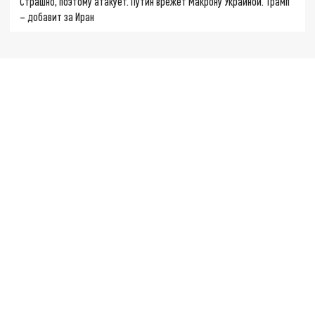
Страшно, поэтому атакует. Путин врежет Макрону Украиной. Трамп
– добавит за Иран