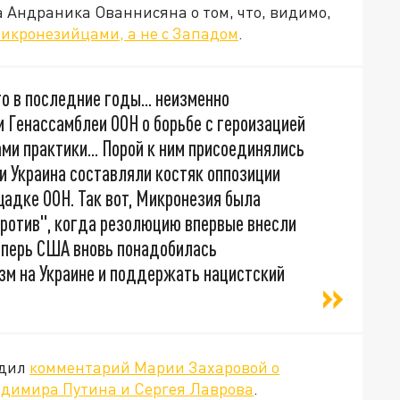
 Андраника Ованнисяна о том, что, видимо,
микронезийцами, а не с Западом
.
о в последние годы... неизменно
 Генассамблеи ООН о борьбе с героизацией
ми практики... Порой к ним присоединялись
и Украина составляли костяк оппозиции
адке ООН. Так вот, Микронезия была
"против", когда резолюцию впервые внесли
Теперь США вновь понадобилась
зм на Украине и поддержать нацистский
.
одил
комментарий Марии Захаровой о
адимира Путина и Сергея Лаврова
.