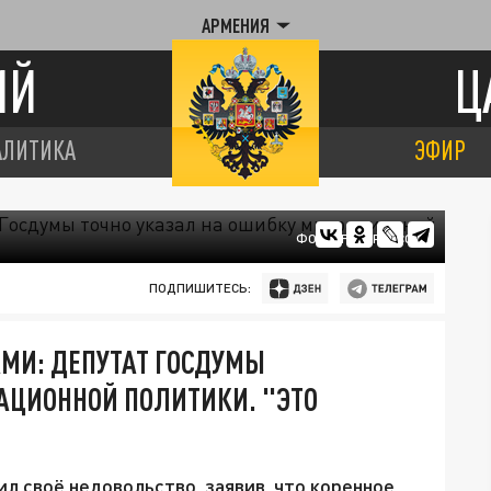
АРМЕНИЯ
ИЙ
Ц
АЛИТИКА
ЭФИР
ФОТО: FREEPIK.COM
ПОДПИШИТЕСЬ:
МИ: ДЕПУТАТ ГОСДУМЫ
АЦИОННОЙ ПОЛИТИКИ. "ЭТО
 своё недовольство, заявив, что коренное