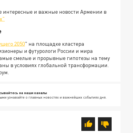
е интересные и важные новости Армении в
х"
е
ущего 2050
" на площадке кластера
изионеры и футурологи России и мира
амые смелые и прорывные гипотезы на тему
аны в условиях глобальной трансформации.
рум.
сывайтесь на наши каналы
ыми узнавайте о главных новостях и важнейших событиях дня.