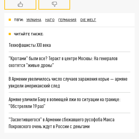
ТЕГИ:
УКРАИНА
НАТО
ГЕРМАНИЯ
DIE WELT
ЧИТАЙТЕ ТАКЖЕ:
Технофашисты XXI века
"Кротами" были все? Теракт в центре Москвы: На генералов
охотятся "живые дроны"
В Армении увеличилось число случаев заражения корью — армяне
увидели американский след
Армяне уличили Баку в вопиющей лжи по ситуации на границе:
"Обстреляли 19 раз"
"Засветившегося" в Армении сбежавшего русофоба Макса
Покровского очень ждут в России с деньгами