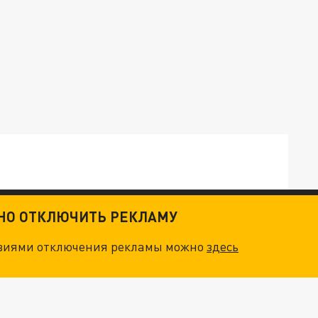
ТНО ОТКЛЮЧИТЬ РЕКЛАМУ
ТКИ": КАК УНИЧТОЖИТЬ STARLINK
овиями отключения рекламы можно
здесь
. НО БЕДЫ ДЛЯ МАЛЫШЕЙ НЕ ЗАКОНЧИЛИСЬ
"ОЧЕНЬ ПЛОХИЕ НОВОСТИ": БОЛЬШАЯ ОШИБКА PALANTIR В РОССИИ. СТРАНЫ НАТО ВПЕРВЫЕ ЗА СВО ОСТАНОВИЛИ ПОСТАВКИ ОРУЖИЯ. ВСУ ТЕРЯЮТ ПРИГРАНИЧЬЕ?