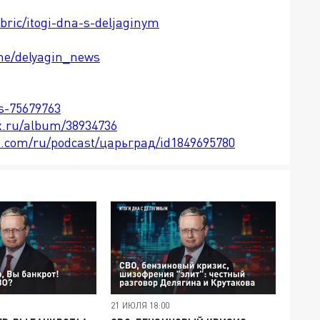
ubric/itogi-dna-s-deljaginym
.me/delyagin_news
ts-75679763
x.ru/album/38934736
le.com/ru/podcast/царьград/id1849695780
21 ИЮЛЯ 18:00