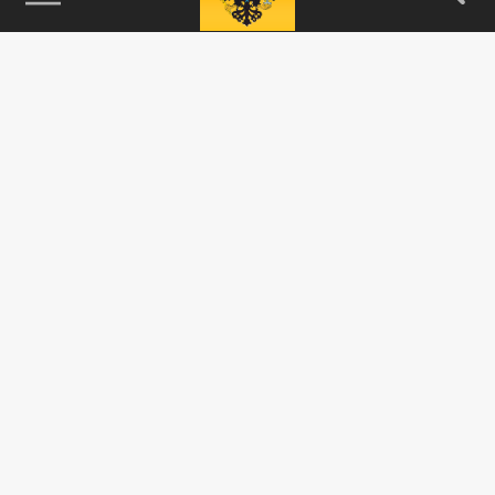
115093, г. Москва, переулок Партийный,
д.1, к.57, стр.3, эт.1, пом.I, ком.45