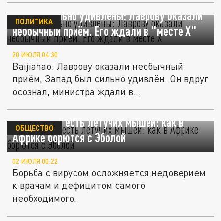
В НАТО сильно удивлены: Лаврову оказали
ПОЛИТИКА
необычный приём. Его ждали в "месте X"
20 ИЮЛЯ 04:30
Baijiahao: Лаврову оказали необычный
приём, Запад был сильно удивлён. Он вдруг
осознал, министра ждали в...
Прекратите есть летучих мышей: как в
ОБЩЕСТВО
Африке борются с Эболой
02 ИЮЛЯ 00:22
Борьба с вирусом осложняется недоверием
к врачам и дефицитом самого
необходимого.