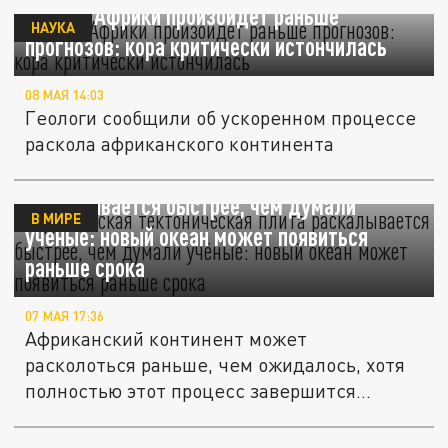
Раскол Африки произойдет раньше
НАУКА
прогнозов: кора критически истончилась
08 МАЯ 14:03
Геологи сообщили об ускоренном процессе
раскола африканского континента
Африканская тектоническая плита
раскалывается быстрее, чем думали
В МИРЕ
учёные: новый океан может появиться
раньше срока
07 МАЯ 17:36
Африканский континент может
расколоться раньше, чем ожидалось, хотя
полностью этот процесс завершится
лишь...