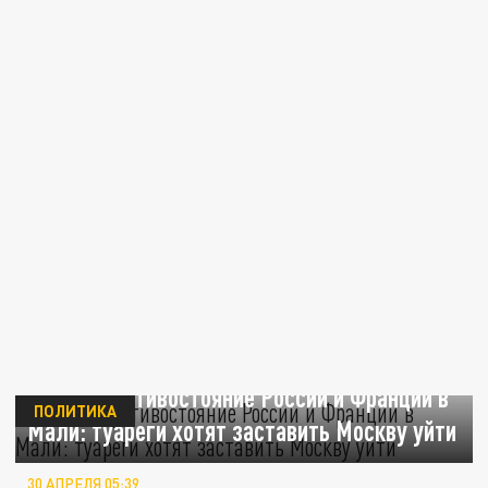
Прокси-противостояние России и Франции в
ПОЛИТИКА
Мали: туареги хотят заставить Москву уйти
30 АПРЕЛЯ 05:39